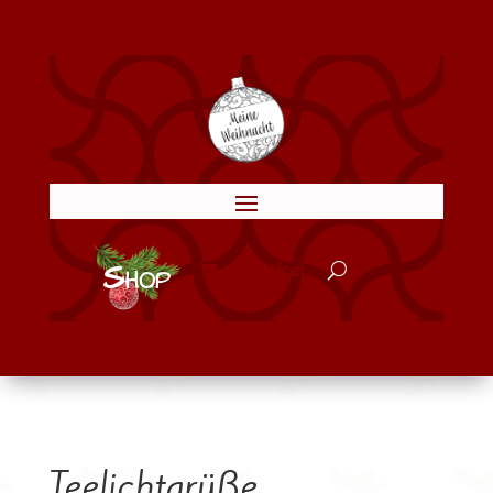
Shop
0-Artikel
Teelichtgrüße