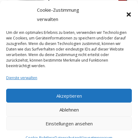
Cookie-Zustimmung
verwalten
Um dir ein optimales Erlebnis zu bieten, verwenden wir Technologien
wie Cookies, um Geräteinformationen zu speichern und/oder darauf
zuzugreifen. Wenn du diesen Technologien zustimmst, können wir
Daten wie das Surfverhalten oder eindeutige IDs auf dieser Website
verarbeiten. Wenn du deine Zustimmung nicht erteilst oder
Verschenk doch Bücher –
zurückziehst, können bestimmte Merkmale und Funktionen
beeinträchtigt werden.
Jugendbücher
Dienste verwalten
Ob Fantasy oder Liebesromane – hier ist für
alle etwas dabei. Eingeteilt nach Alter. Ab
Akzeptieren
10 Jahren: In ...
Ablehnen
Weiter...
Einstellungen ansehen
Cookie-Richtlinie
Datenschutzerklärung
Impressum