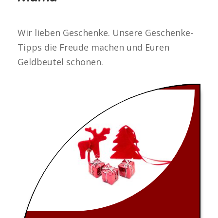
Wir lieben Geschenke. Unsere Geschenke-
Tipps die Freude machen und Euren
Geldbeutel schonen.
Results
updated.
Showing
15
posts.